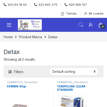
Skip to navigation
Skip to content
922 64 18 04
922 645 375
609 908 107
Tienda
Mi cuenta
0
Home
Product Marca
Detax
Detax
Showing all 2 results
Filters
CEMENTOS
,
Cementos
CEMENTOS
,
Cementos
Provisionales
Provisionales
FERMIN 40gr
TEMPOLINK CLEAR
STANDARD