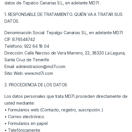
datos de Tepalco Canarias S.L, en adelante MD7I :
1. RESPONSABLE DE TRATAMIENTO. QUIÉN VA A TRATAR SUS
DATOS.
Denominación Social: Tepalgo Canarias S.L, en adelante MD7I
CIF: B76548742
Teléfono:
922 64 18 04
Dirección:
Calle Narciso de Vera Marrero, 22, 38320 La Laguna,
Santa Cruz de Tenerife
Email: administracion@md7i.com
Sitio Web: www.md7i.com
2. PROCEDENCIA DE LOS DATOS
Los datos personales que trata
MD7I
proceden directamente de
usted mediante:
• Formularios web (Contacto, registro, suscripción..)
• Correo electrónico
• Formularios en papel
• Telefónicamente