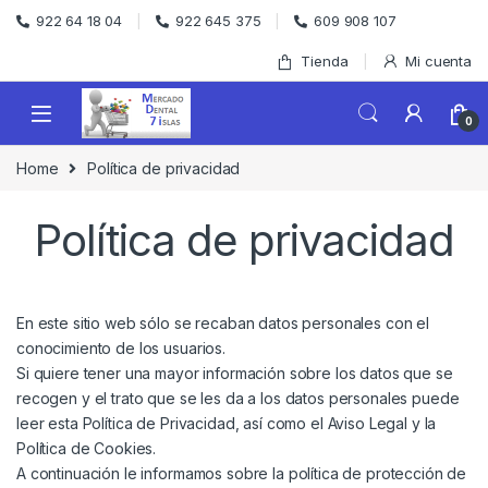
Skip to navigation
Skip to content
922 64 18 04
922 645 375
609 908 107
Tienda
Mi cuenta
0
Home
Política de privacidad
Política de privacidad
En este sitio web sólo se recaban datos personales con el
conocimiento de los usuarios.
Si quiere tener una mayor información sobre los datos que se
recogen y el trato que se les da a los datos personales puede
leer esta Política de Privacidad, así como el
Aviso Legal
y la
Política de Cookies
.
A continuación le informamos sobre la política de protección de