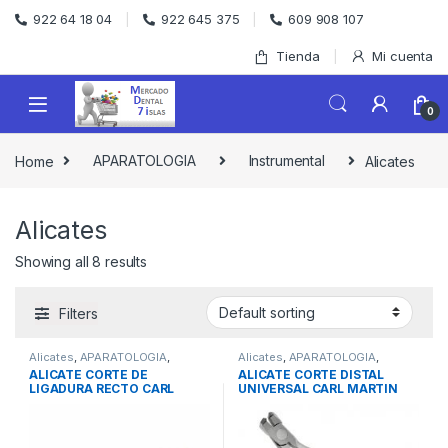
Skip to navigation
Skip to content
922 64 18 04
922 645 375
609 908 107
Tienda
Mi cuenta
0
Home
APARATOLOGIA
Instrumental
Alicates
Alicates
Showing all 8 results
Filters
Alicates
,
APARATOLOGIA
,
Alicates
,
APARATOLOGIA
,
Instrumental
Instrumental
ALICATE CORTE DE
ALICATE CORTE DISTAL
LIGADURA RECTO CARL
UNIVERSAL CARL MARTIN
MARTIN