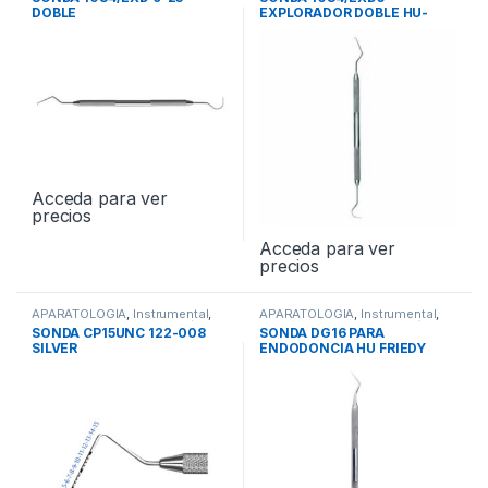
Periodontales
Periodontales
DOBLE
EXPLORADOR DOBLE HU-
FREDY EXD5
Acceda para ver
precios
Acceda para ver
precios
APARATOLOGIA
,
Instrumental
,
APARATOLOGIA
,
Instrumental
,
Sondas Simples - Dobles /
Sondas Simples - Dobles /
SONDA CP15UNC 122-008
SONDA DG16 PARA
Periodontales
Periodontales
SILVER
ENDODONCIA HU FRIEDY