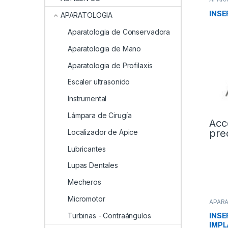
Profil
INS
APARATOLOGIA
Aparatologia de Conservadora
Aparatologia de Mano
Aparatologia de Profilaxis
Escaler ultrasonido
Instrumental
Lámpara de Cirugía
Acc
pre
Localizador de Apice
Lubricantes
Lupas Dentales
Mecheros
Micromotor
APAR
Profil
Turbinas - Contraángulos
INSE
IMPL