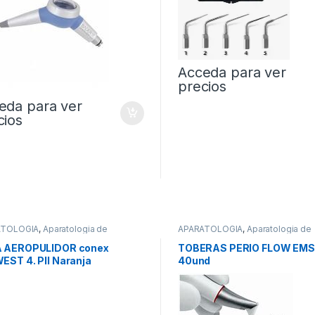
Acceda para ver
precios
eda para ver
cios
ATOLOGIA
,
Aparatologia de
APARATOLOGIA
,
Aparatologia de
axis
Profilaxis
 AEROPULIDOR conex
TOBERAS PERIO FLOW EMS
EST 4. PII Naranja
40und