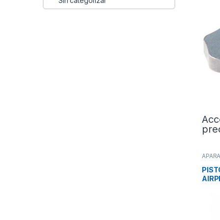
Sin categorizar
Acc
pre
APAR
Profil
PIST
AIR