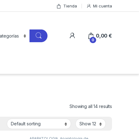
Tienda
Mi cuenta
0,00
€
0
Showing all 14 results
APARATOLOGIA
,
Aparatologia de