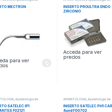
axis
Profilaxis
ERTO MECTRON
INSERTO PROULTRA ENDO
ZIRCONIO
Acceda para ver
precios
eda para ver
cios
ATOLOGIA
,
Aparatologia de
APARATOLOGIA
,
Aparatologia de
axis
Profilaxis
RTO SATELEC IP1
INSERTO SATELEC PH1 CA
ANTES F02121
4und F00702