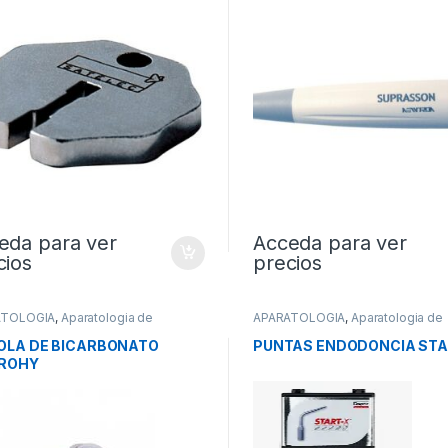
eda para ver
Acceda para ver
cios
precios
ATOLOGIA
,
Aparatologia de
APARATOLOGIA
,
Aparatologia de
axis
Profilaxis
OLA DE BICARBONATO
PUNTAS ENDODONCIA STA
PROHY