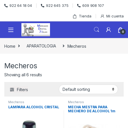
Skip to navigation
Skip to content
922 64 18 04
922 645 375
609 908 107
Tienda
Mi cuenta
0
Home
APARATOLOGIA
Mecheros
Mecheros
Showing all 6 results
Filters
Mecheros
Mecheros
LAMPARA ALCOHOL CRISTAL
MECHA MESTRA PARA
MECHERO DE ALCOHOL 1m