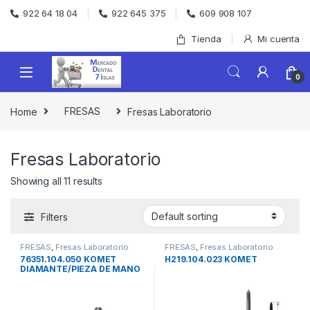
Skip to navigation
Skip to content
922 64 18 04
922 645 375
609 908 107
Tienda
Mi cuenta
0
Home
FRESAS
Fresas Laboratorio
Fresas Laboratorio
Showing all 11 results
Filters
FRESAS
,
Fresas Laboratorio
FRESAS
,
Fresas Laboratorio
76351.104.050 KOMET
H219.104.023 KOMET
DIAMANTE/PIEZA DE MANO
1und