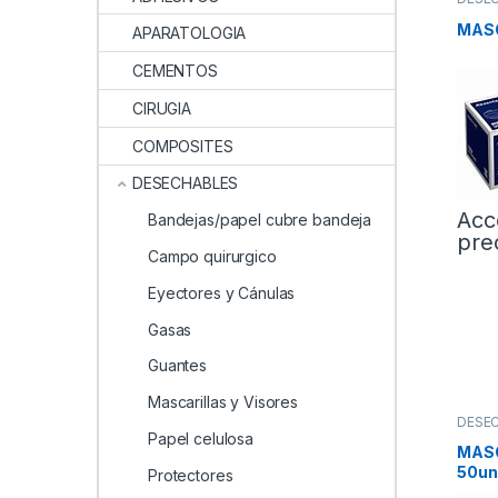
MASC
APARATOLOGIA
CEMENTOS
CIRUGIA
COMPOSITES
DESECHABLES
Acc
Bandejas/papel cubre bandeja
pre
Campo quirurgico
Eyectores y Cánulas
Gasas
Guantes
Mascarillas y Visores
DESE
Papel celulosa
MASC
50un
Protectores