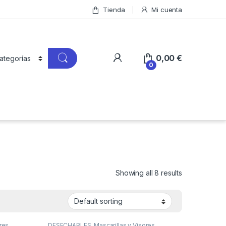
Tienda
Mi cuenta
0,00
€
0
Showing all 8 results
res
DESECHABLES
,
Mascarillas y Visores