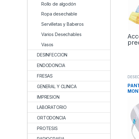
Rollo de algodón
Ropa desechable
Servilletas y Baberos
Varios Desechables
Acc
pre
Vasos
DESINFECCION
ENDODONCIA
FRESAS
DESE
PANT
GENERAL Y CLINICA
MONT
IMPRESION
LABORATORIO
ORTODONCIA
PROTESIS
RADIOGRAFIA