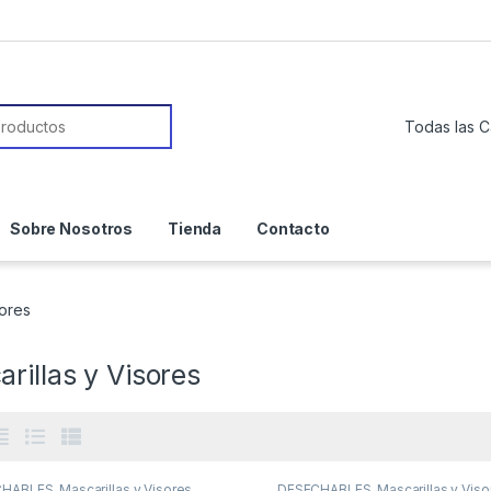
or:
Sobre Nosotros
Tienda
Contacto
sores
rillas y Visores
CHABLES
,
Mascarillas y Visores
DESECHABLES
,
Mascarillas y Viso