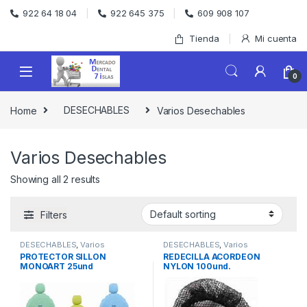
Skip to navigation
Skip to content
922 64 18 04
922 645 375
609 908 107
Tienda
Mi cuenta
0
Home
DESECHABLES
Varios Desechables
Varios Desechables
Showing all 2 results
Filters
DESECHABLES
,
Varios
DESECHABLES
,
Varios
Desechables
Desechables
PROTECTOR SILLON
REDECILLA ACORDEON
MONOART 25und
NYLON 100und.