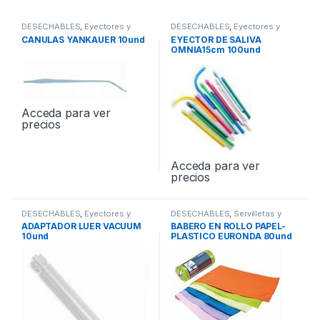
DESECHABLES
,
Eyectores y
DESECHABLES
,
Eyectores y
Cánulas
Cánulas
CANULAS YANKAUER 10und
EYECTOR DE SALIVA
OMNIA15cm 100und
Acceda para ver
precios
Acceda para ver
precios
DESECHABLES
,
Eyectores y
DESECHABLES
,
Servilletas y
Cánulas
Baberos
ADAPTADOR LUER VACUUM
BABERO EN ROLLO PAPEL-
10und
PLASTICO EURONDA 80und