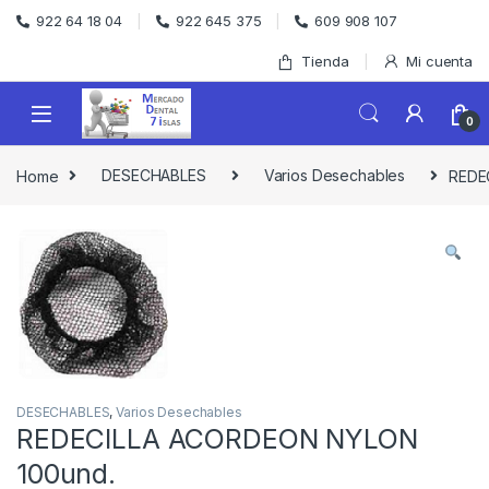
Skip to navigation
Skip to content
922 64 18 04
922 645 375
609 908 107
Tienda
Mi cuenta
0
Home
DESECHABLES
Varios Desechables
REDE
DESECHABLES
,
Varios Desechables
REDECILLA ACORDEON NYLON
100und.