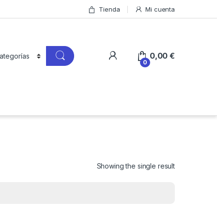
Tienda
Mi cuenta
0,00
€
0
Showing the single result