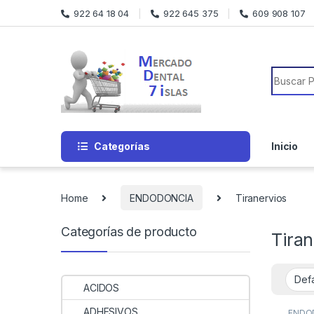
Skip to navigation
Skip to content
922 64 18 04
922 645 375
609 908 107
Search f
Categorías
Inicio
Home
ENDODONCIA
Tiranervios
Categorías de producto
Tiran
ACIDOS
ADHESIVOS
ENDO