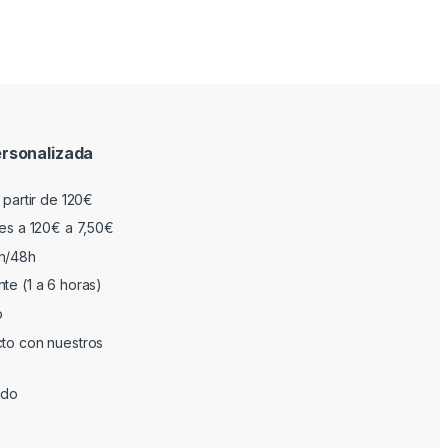
rsonalizada
 partir de 120€
res a 120€ a 7,50€
h/48h
te (1 a 6 horas)
o
cto con nuestros
ado