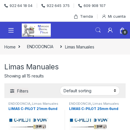
Skip to navigation
Skip to content
922 64 18 04
922 645 375
609 908 107
Tienda
Mi cuenta
0
Home
ENDODONCIA
Limas Manuales
Limas Manuales
Showing all 15 results
Filters
ENDODONCIA
,
Limas Manuales
ENDODONCIA
,
Limas Manuales
LIMAS C-PILOT 21mm 6und
LIMAS C-PILOT 25mm 6und