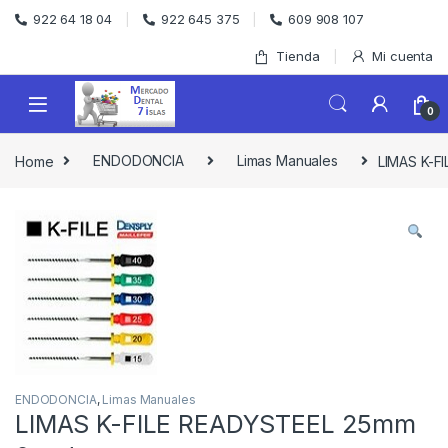
Skip to navigation
Skip to content
922 64 18 04
922 645 375
609 908 107
Tienda
Mi cuenta
0
Home
ENDODONCIA
Limas Manuales
LIMAS K-F
ENDODONCIA
,
Limas Manuales
LIMAS K-FILE READYSTEEL 25mm