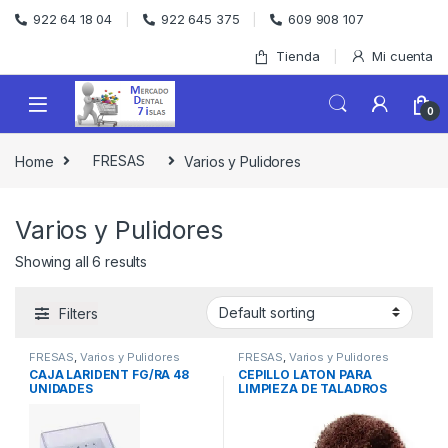
Skip to navigation
Skip to content
922 64 18 04
922 645 375
609 908 107
Tienda
Mi cuenta
0
Home
FRESAS
Varios y Pulidores
Varios y Pulidores
Showing all 6 results
Filters
FRESAS
,
Varios y Pulidores
FRESAS
,
Varios y Pulidores
CAJA LARIDENT FG/RA 48
CEPILLO LATON PARA
UNIDADES
LIMPIEZA DE TALADROS
FINO