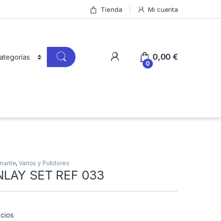
Tienda
Mi cuenta
0,00
€
0
amante
,
Varios y Pulidores
NLAY SET REF 033
cios