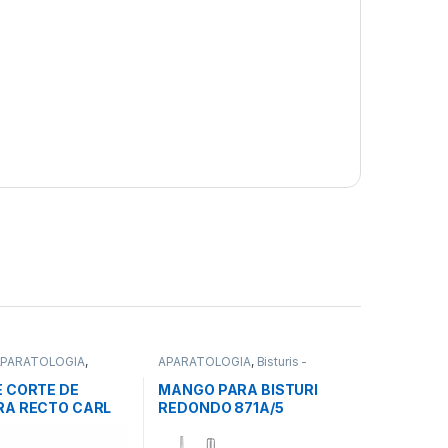
APARATOLOGIA
,
APARATOLOGIA
,
Bisturis -
al
Mangos
,
Instrumental
E CORTE DE
MANGO PARA BISTURI
RA RECTO CARL
REDONDO 871A/5