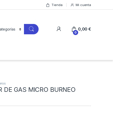
Tienda
Mi cuenta
0,00
€
0
eros
 DE GAS MICRO BURNEO