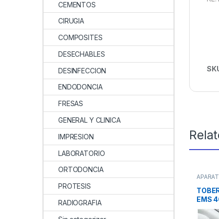
CEMENTOS
CIRUGIA
COMPOSITES
DESECHABLES
SK
DESINFECCION
ENDODONCIA
FRESAS
GENERAL Y CLINICA
Rela
IMPRESION
LABORATORIO
ORTODONCIA
APARA
de Profi
PROTESIS
TOBER
EMS 4
RADIOGRAFIA