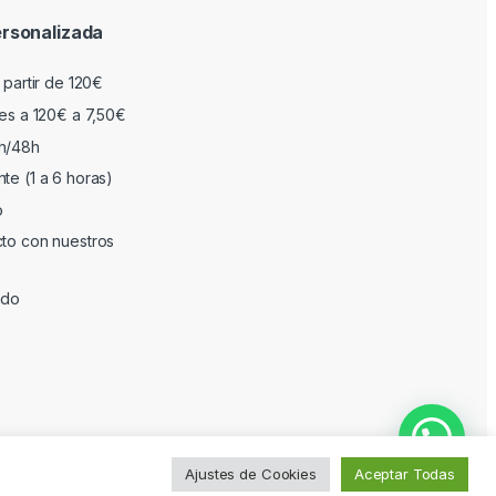
rsonalizada
 partir de 120€
res a 120€ a 7,50€
h/48h
te (1 a 6 horas)
o
cto con nuestros
ado
Ajustes de Cookies
Aceptar Todas