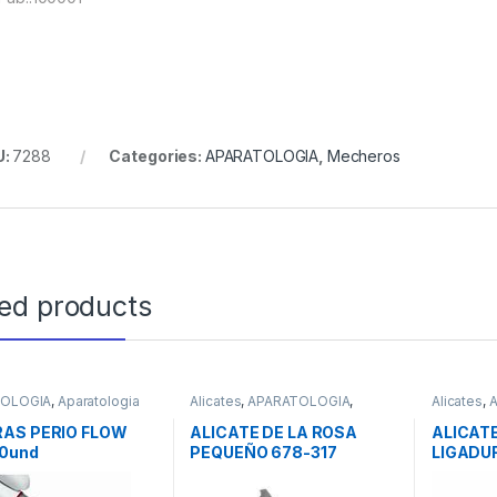
U:
7288
Categories:
APARATOLOGIA
,
Mecheros
ted products
TOLOGIA
,
Aparatologia
Alicates
,
APARATOLOGIA
,
Alicates
,
laxis
Instrumental
Instrument
AS PERIO FLOW
ALICATE DE LA ROSA
ALICAT
0und
PEQUEÑO 678-317
LIGADU
MARTIN