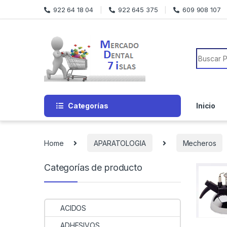
Skip to navigation
Skip to content
922 64 18 04
922 645 375
609 908 107
Search f
Categorías
Inicio
Home
APARATOLOGIA
Mecheros
Categorías de producto
ACIDOS
ADHESIVOS