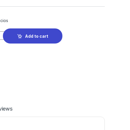
cios
Add to cart
views