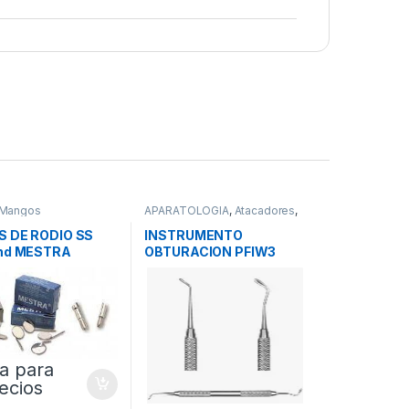
 Mangos
APARATOLOGIA
,
Atacadores
,
Instrumental
S DE RODIO SS
INSTRUMENTO
und MESTRA
OBTURACION PFIW3
a para
ecios