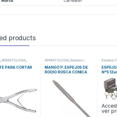
Marca
Carl Martín
ted products
,
APARATOLOGIA
,
APARATOLOGIA
,
Espejos /
Espejos /
ental
Mangos
,
Instrumental
TE PARA CORTAR
MANGO P. ESPEJOS DE
ESPEJO
RODIO ROSCA CONICA
Nº5 12
Nº5
Acced
ver pr