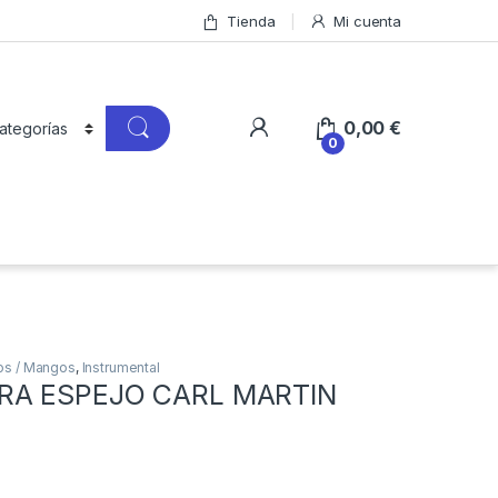
Tienda
Mi cuenta
0,00
€
0
os / Mangos
,
Instrumental
RA ESPEJO CARL MARTIN