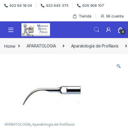
Skip to navigation
Skip to content
922 64 18 04
922 645 375
609 908 107
Tienda
Mi cuenta
0
Home
APARATOLOGIA
Aparatologia de Profilaxis
APARATOLOGIA
,
Aparatologia de Profilaxis