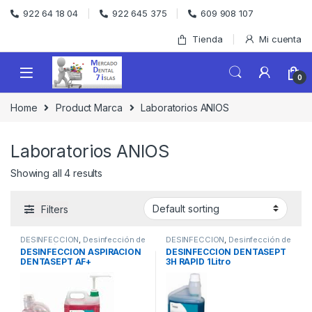
Skip to navigation
Skip to content
922 64 18 04
922 645 375
609 908 107
Tienda
Mi cuenta
0
Home
Product Marca
Laboratorios ANIOS
Laboratorios ANIOS
Showing all 4 results
Filters
DESINFECCION
,
Desinfección de
DESINFECCION
,
Desinfección de
Aspiración
Instrumental
DESINFECCION ASPIRACION
DESINFECCION DENTASEPT
DENTASEPT AF+
3H RAPID 1Litro