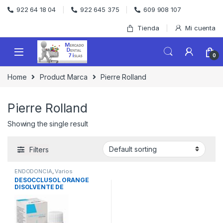
Skip to navigation
Skip to content
922 64 18 04
922 645 375
609 908 107
Tienda
Mi cuenta
0
Home
Product Marca
Pierre Rolland
Pierre Rolland
Showing the single result
Filters
ENDODONCIA
,
Varios
Endodoncia
DESOCCLUSOL ORANGE
DISOLVENTE DE
OBTURACION 14ml