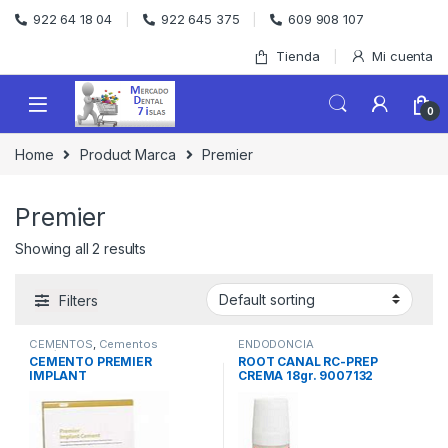
Skip to navigation
Skip to content
922 64 18 04
922 645 375
609 908 107
Tienda
Mi cuenta
0
Home
Product Marca
Premier
Premier
Showing all 2 results
Filters
CEMENTOS
,
Cementos
ENDODONCIA
Quirúrgicos
CEMENTO PREMIER
ROOT CANAL RC-PREP
IMPLANT
CREMA 18gr. 9007132