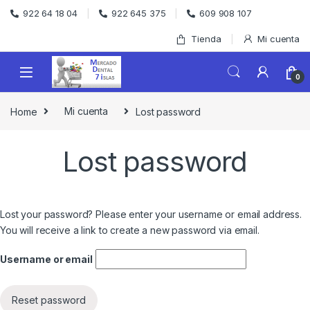
Skip to navigation
Skip to content
922 64 18 04
922 645 375
609 908 107
Tienda
Mi cuenta
0
Home
Mi cuenta
Lost password
Lost password
Lost your password? Please enter your username or email address.
You will receive a link to create a new password via email.
Username or email
Reset password