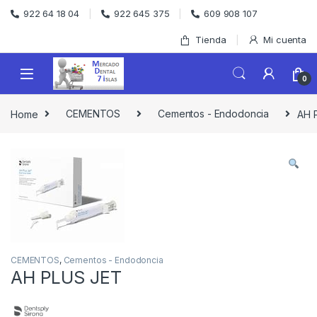
Skip to navigation
Skip to content
922 64 18 04
922 645 375
609 908 107
Tienda
Mi cuenta
0
Home
CEMENTOS
Cementos - Endodoncia
AH 
CEMENTOS
,
Cementos - Endodoncia
AH PLUS JET