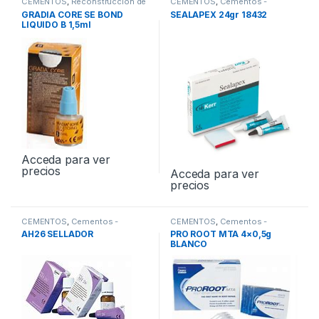
CEMENTOS
,
Reconstrucción de
CEMENTOS
,
Cementos -
Muñones
Endodoncia
GRADIA CORE SE BOND
SEALAPEX 24gr 18432
LIQUIDO B 1,5ml
Acceda para ver
precios
Acceda para ver
precios
CEMENTOS
,
Cementos -
CEMENTOS
,
Cementos -
Endodoncia
Endodoncia
AH26 SELLADOR
PRO ROOT MTA 4×0,5g
BLANCO