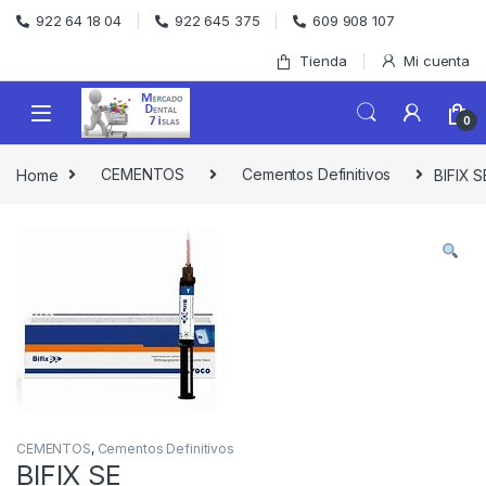
Skip to navigation
Skip to content
922 64 18 04
922 645 375
609 908 107
Tienda
Mi cuenta
0
Home
CEMENTOS
Cementos Definitivos
BIFIX S
CEMENTOS
,
Cementos Definitivos
BIFIX SE