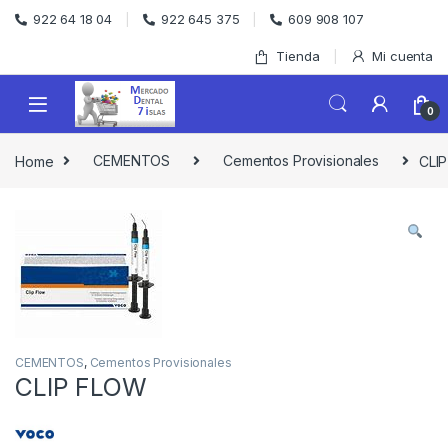
Skip to navigation
Skip to content
922 64 18 04
922 645 375
609 908 107
Tienda
Mi cuenta
0
Home
CEMENTOS
Cementos Provisionales
CLI
CEMENTOS
,
Cementos Provisionales
CLIP FLOW