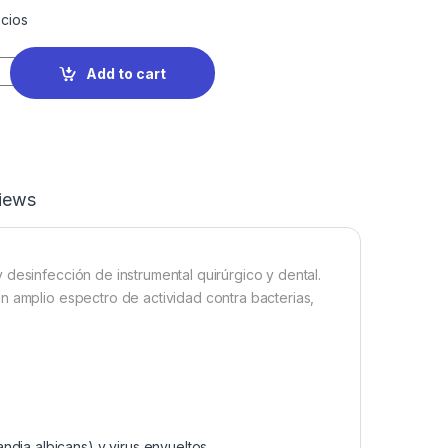
cios
Add to cart
iews
desinfección de instrumental quirúrgico y dental.
n amplio espectro de actividad contra bacterias,
dia albicans) y virus envueltos.