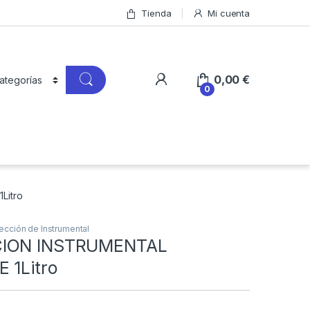
Tienda
Mi cuenta
0,00
€
0
Litro
ección de Instrumental
CION INSTRUMENTAL
 1Litro