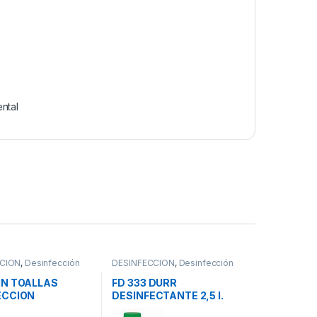
ntal
CION
,
Desinfección
DESINFECCION
,
Desinfección
e
Superficie
IN TOALLAS
FD 333 DURR
ECCION
DESINFECTANTE 2,5 l.
CIES 100 und