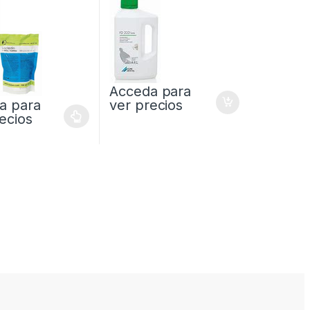
Acceda para
a para
ver precios
ecios