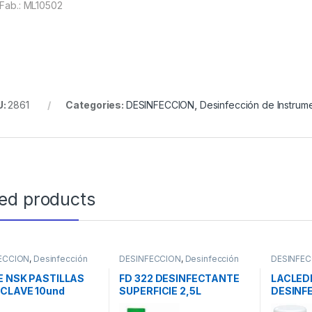
.Fab.: ML10502
U:
2861
Categories:
DESINFECCION
,
Desinfección de Instrume
ted products
ECCION
,
Desinfección
DESINFECCION
,
Desinfección
DESINFEC
rumental
Superficie
Superfici
E NSK PASTILLAS
FD 322 DESINFECTANTE
LACLED
CLAVE 10und
SUPERFICIE 2,5L
DESINF
050
SUPERFI