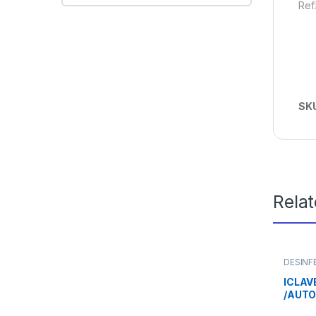
Ref
SK
Rela
DESINF
de Inst
ICLAV
/AUTO
0230