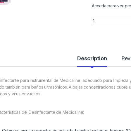
Acceda para ver pre
Quantity
Description
Rev
infectante para instrumental de Medicaline, adecuado para limpieza y 
ido también para baños ultrasónicos. A bajas concentraciones cubre u
gos y virus envueltos.
acterísticas del Desinfectante de Medicaline:
Cubre un amplio espectro de actividad contra bacterias, hongos (Can