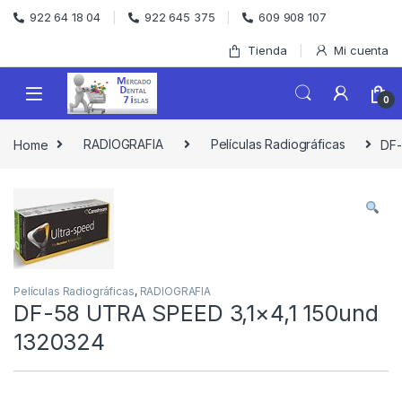
Skip to navigation
Skip to content
922 64 18 04
922 645 375
609 908 107
Tienda
Mi cuenta
0
Home
RADIOGRAFIA
Películas Radiográficas
DF-
Películas Radiográficas
,
RADIOGRAFIA
DF-58 UTRA SPEED 3,1×4,1 150und
1320324