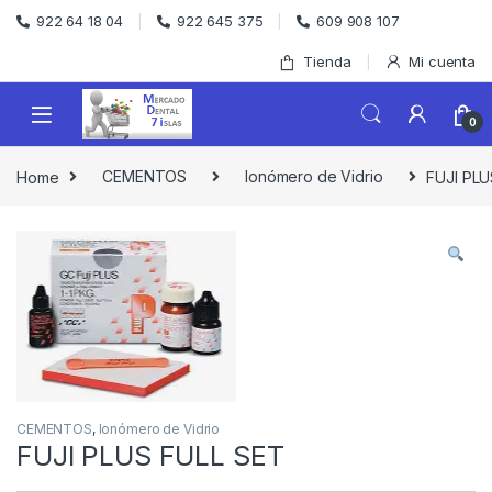
Skip to navigation
Skip to content
922 64 18 04
922 645 375
609 908 107
Tienda
Mi cuenta
0
Home
CEMENTOS
Ionómero de Vidrio
FUJI PLU
CEMENTOS
,
Ionómero de Vidrio
FUJI PLUS FULL SET