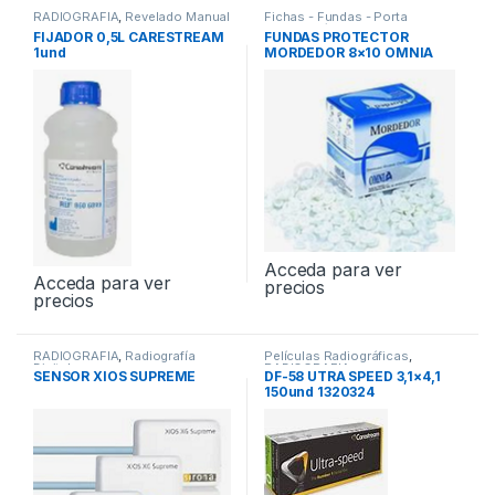
RADIOGRAFIA
,
Revelado Manual
Fichas - Fundas - Porta
Radiografía
,
RADIOGRAFIA
FIJADOR 0,5L CARESTREAM
FUNDAS PROTECTOR
1und
MORDEDOR 8×10 OMNIA
Acceda para ver
Acceda para ver
precios
precios
RADIOGRAFIA
,
Radiografía
Películas Radiográficas
,
Digital
RADIOGRAFIA
SENSOR XIOS SUPREME
DF-58 UTRA SPEED 3,1×4,1
150und 1320324