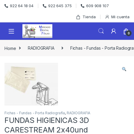
Skip to navigation
Skip to content
922 64 18 04
922 645 375
609 908 107
Tienda
Mi cuenta
0
Home
RADIOGRAFIA
Fichas - Fundas - Porta Radiogra
Fichas - Fundas - Porta Radiografía
,
RADIOGRAFIA
FUNDAS HIGIENICAS 3D
CARESTREAM 2x40und