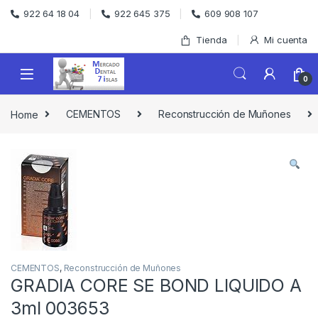
Skip to navigation
Skip to content
922 64 18 04
922 645 375
609 908 107
Tienda
Mi cuenta
0
Home
CEMENTOS
Reconstrucción de Muñones
CEMENTOS
,
Reconstrucción de Muñones
GRADIA CORE SE BOND LIQUIDO A
3ml 003653