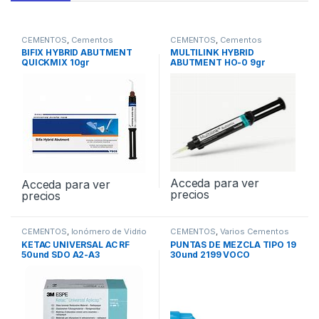
CEMENTOS
,
Cementos
CEMENTOS
,
Cementos
Definitivos
Definitivos
BIFIX HYBRID ABUTMENT
MULTILINK HYBRID
QUICKMIX 10gr
ABUTMENT HO-0 9gr
647182
Acceda para ver
Acceda para ver
precios
precios
CEMENTOS
,
Ionómero de Vidrio
CEMENTOS
,
Varios Cementos
KETAC UNIVERSAL AC RF
PUNTAS DE MEZCLA TIPO 19
50und SDO A2-A3
30und 2199 VOCO