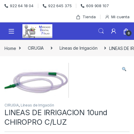
Skip to navigation
Skip to content
922 64 18 04
922 645 375
609 908 107
Tienda
Mi cuenta
0
Home
CIRUGIA
Líneas de Irrigación
LINEAS DE I
CIRUGIA
,
Líneas de Irrigación
LINEAS DE IRRIGACION 10und
CHIROPRO C/LUZ