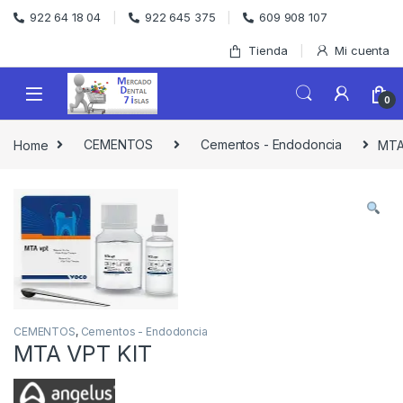
Skip to navigation
Skip to content
922 64 18 04
922 645 375
609 908 107
Tienda
Mi cuenta
0
Home
CEMENTOS
Cementos - Endodoncia
MTA
CEMENTOS
,
Cementos - Endodoncia
MTA VPT KIT