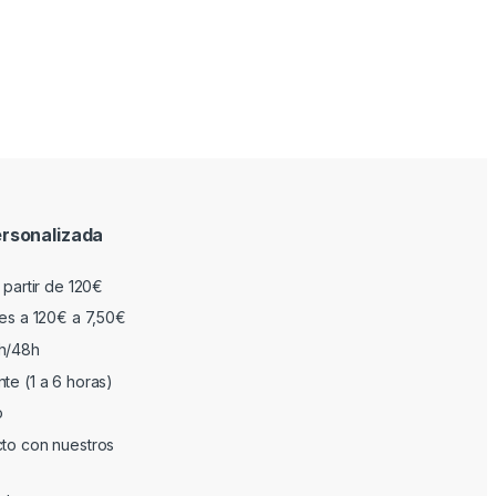
rsonalizada
 partir de 120€
res a 120€ a 7,50€
h/48h
te (1 a 6 horas)
o
cto con nuestros