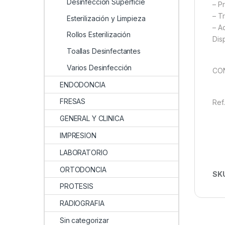
Desinfección Superficie
– P
– T
Esterilización y Limpieza
– A
Rollos Esterilización
Dis
Toallas Desinfectantes
Varios Desinfección
CON
ENDODONCIA
FRESAS
Ref
GENERAL Y CLINICA
IMPRESION
LABORATORIO
ORTODONCIA
SK
PROTESIS
RADIOGRAFIA
Sin categorizar