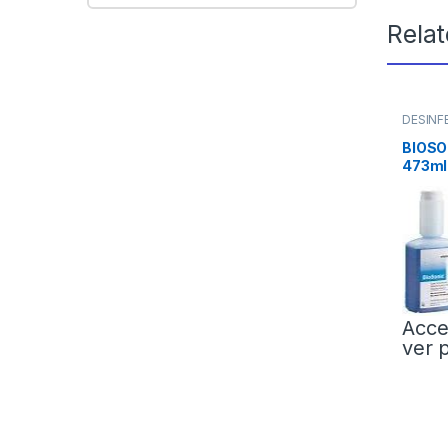
Rela
DESINF
Limpie
BIOSO
473ml
Acce
ver 