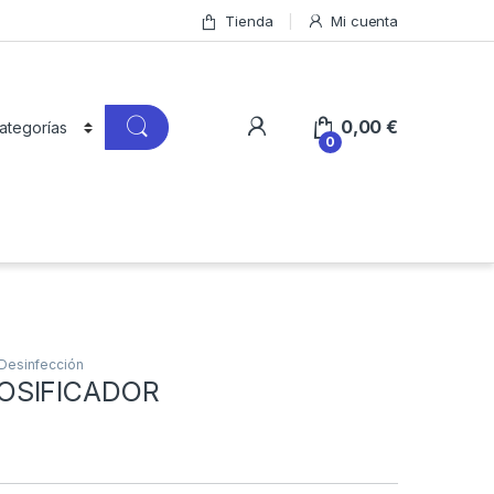
Tienda
Mi cuenta
0,00
€
0
 Desinfección
OSIFICADOR