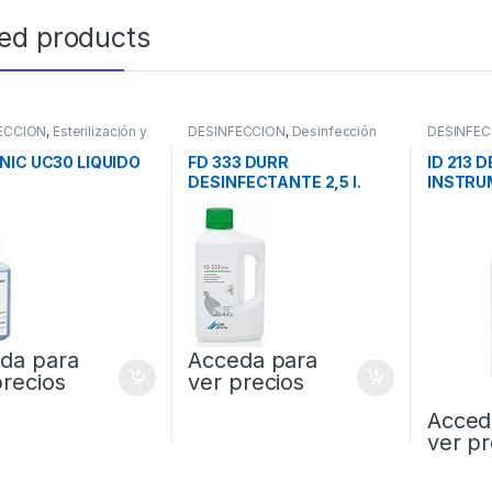
ted products
ECCION
,
Esterilización y
DESINFECCION
,
Desinfección
DESINFEC
za
Superficie
de Instru
NIC UC30 LIQUIDO
FD 333 DURR
ID 213 
DESINFECTANTE 2,5 l.
INSTRUM
da para
Acceda para
precios
ver precios
Acced
ver pr