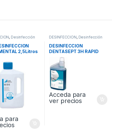
CION
,
Desinfección
DESINFECCION
,
Desinfección
mental
de Instrumental
DESINFECCION
DESINFECCION
ENTAL 2,5Litros
DENTASEPT 3H RAPID
1Litro
Acceda para
ver precios
a para
ecios