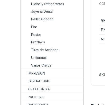
CON
Hielos y refrigerantes
Joyeria Dental
Pellet Algodón
G
Pins
FI
Postes
N
Profilaxis
Tiras de Acabado
Uniformes
Varios Clínica
IMPRESION
SK
LABORATORIO
ORTODONCIA
PROTESIS
RADIOGRAFIA