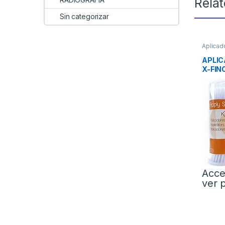
Rela
Sin categorizar
Aplicad
CLINIC
APLI
X-FIN
Acce
ver 