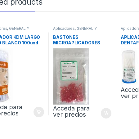
ted products
ores
,
GENERAL Y
Aplicadores
,
GENERAL Y
Aplicador
A
CLINICA
CLINICA
CADOR KDM LARGO
BASTONES
APLICA
O BLANCO 100und
MICROAPLICADORES
DENTAF
100und DENTAFLUX
Acced
ver pr
da para
Acceda para
precios
ver precios