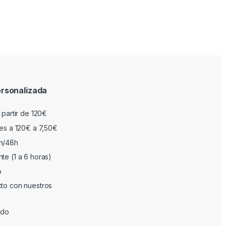
rsonalizada
 partir de 120€
res a 120€ a 7,50€
h/48h
te (1 a 6 horas)
o
cto con nuestros
ado