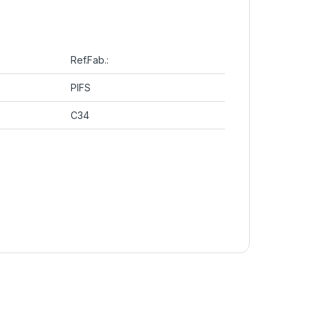
Ref.Fab.:
PIFS
C34