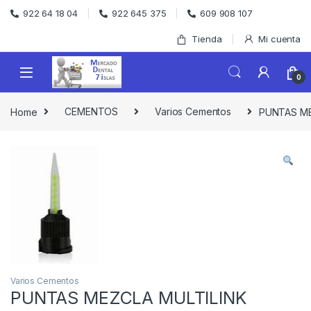
Skip to navigation
Skip to content
922 64 18 04
922 645 375
609 908 107
Tienda
Mi cuenta
0
Home
CEMENTOS
Varios Cementos
PUNTAS ME
Varios Cementos
PUNTAS MEZCLA MULTILINK