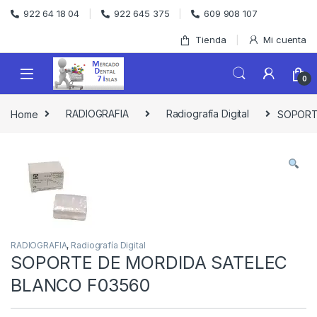
Skip to navigation
Skip to content
922 64 18 04
922 645 375
609 908 107
Tienda
Mi cuenta
0
Home
RADIOGRAFIA
Radiografía Digital
SOPORT
RADIOGRAFIA
,
Radiografía Digital
SOPORTE DE MORDIDA SATELEC
BLANCO F03560