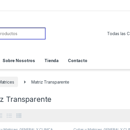
or:
Sobre Nosotros
Tienda
Contacto
Matrices
Matriz Transparente
iz Transparente
 y Matrices
,
GENERAL Y CLINICA
,
Cuñas y Matrices
,
GENERAL Y CLI