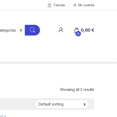
Tienda
Mi cuenta
0,00
€
0
Showing all 2 results
NICA
,