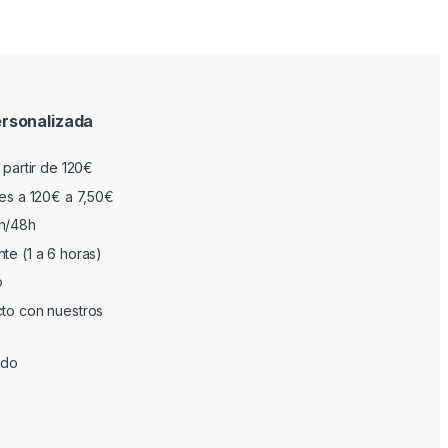
rsonalizada
 partir de 120€
res a 120€ a 7,50€
h/48h
te (1 a 6 horas)
o
cto con nuestros
ado