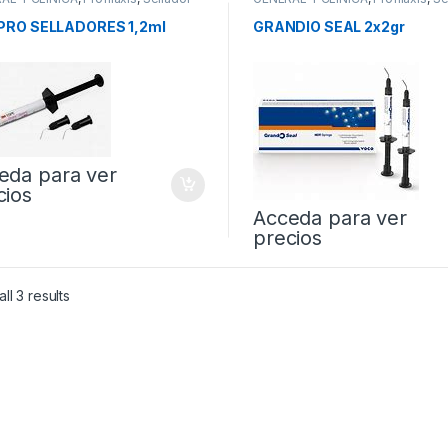
uras
de Fisuras
PRO SELLADORES 1,2ml
GRANDIO SEAL 2x2gr
eda para ver
cios
Acceda para ver
precios
ll 3 results