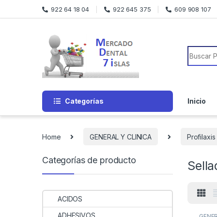
Skip to navigation
Skip to content
922 64 18 04
922 645 375
609 908 107
Search f
Categorías
Inicio
Home
GENERAL Y CLINICA
Profilaxis
Categorías de producto
Sella
ACIDOS
ADHESIVOS
GENER