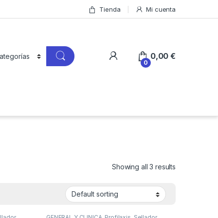
Tienda
Mi cuenta
0,00
€
0
Showing all 3 results
llador
GENERAL Y CLINICA
,
Profilaxis
,
Sellador