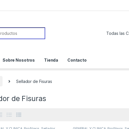
or:
Sobre Nosotros
Tienda
Contacto
Sellador de Fisuras
dor de Fisuras
AL Y CLINICA
,
Profilaxis
,
Sellador
GENERAL Y CLINICA
,
Profilaxis
,
Se