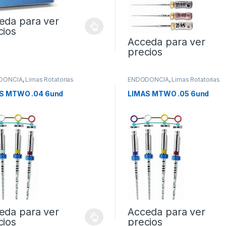
eda para ver
cios
Acceda para ver
precios
DONCIA
,
Limas Rotatorias
ENDODONCIA
,
Limas Rotatorias
S MTWO .04 6und
LIMAS MTWO .05 6und
eda para ver
Acceda para ver
cios
precios