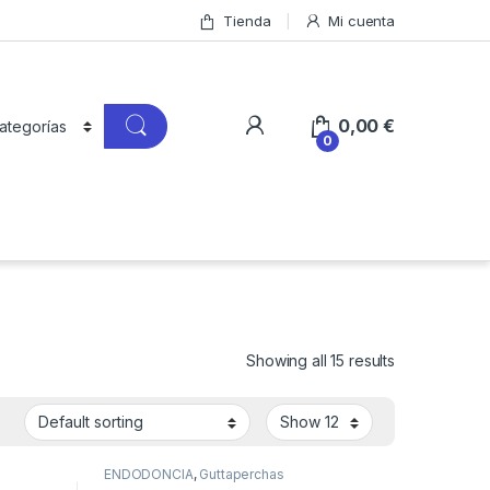
Tienda
Mi cuenta
0,00
€
0
Showing all 15 results
ENDODONCIA
,
Guttaperchas