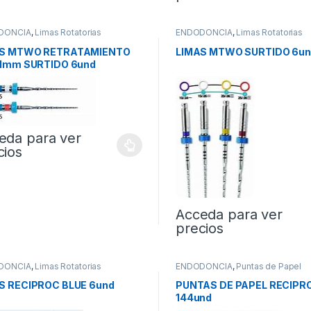
DONCIA
,
Limas Rotatorias
ENDODONCIA
,
Limas Rotatorias
AS MTWO RETRATAMIENTO
LIMAS MTWO SURTIDO 6un
21mm SURTIDO 6und
eda para ver
cios
Acceda para ver
precios
DONCIA
,
Limas Rotatorias
ENDODONCIA
,
Puntas de Papel
S RECIPROC BLUE 6und
PUNTAS DE PAPEL RECIPR
144und