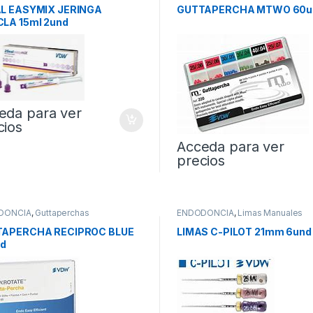
L EASYMIX JERINGA
GUTTAPERCHA MTWO 60u
LA 15ml 2und
eda para ver
cios
Acceda para ver
precios
DONCIA
,
Guttaperchas
ENDODONCIA
,
Limas Manuales
APERCHA RECIPROC BLUE
LIMAS C-PILOT 21mm 6und
nd