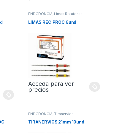
ENDODONCIA
,
Limas Rotatorias
d
LIMAS RECIPROC 6und
Acceda para ver
precios
ENDODONCIA
,
Tiranervios
OC
TIRANERVIOS 21mm 10und