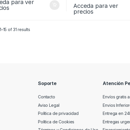
eda para ver
Acceda para ver
cios
precios
–15 of 31 results
Soporte
Atención Pe
Contacto
Envíos gratis a
Aviso Legal
Envios Inferio
Política de privacidad
Entrega en 24
Política de Cookies
Entregas urgen
Términos y Condiciones de Uso
Financiamient