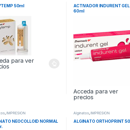
ionales
Condensación de Laboratorio
YTEMP 50ml
ACTIVADOR INDURENT GEL
60ml
eda para ver
cios
Acceda para ver
precios
tos
,
IMPRESION
Alginatos
,
IMPRESION
NATO NEOCOLLOID NORMAL
ALGINATO ORTHOPRINT 50
r.