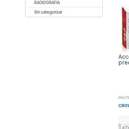
RADIOGRAFIA
Sin categorizar
Acc
pre
PROT
Provis
CROW