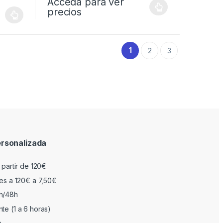
Acceda para ver
precios
1
2
3
rsonalizada
 partir de 120€
res a 120€ a 7,50€
h/48h
te (1 a 6 horas)
o