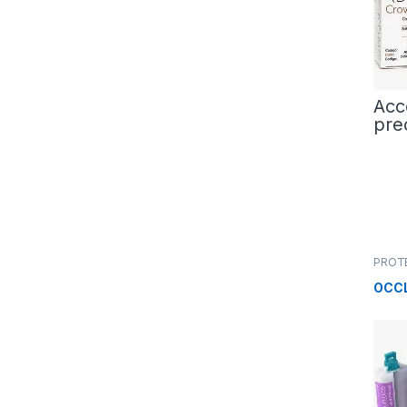
Acc
pre
PROT
OCC