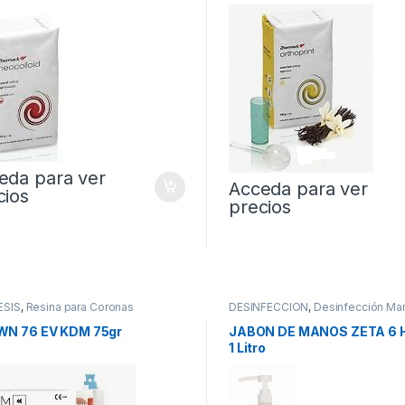
eda para ver
Acceda para ver
cios
precios
ESIS
,
Resina para Coronas
DESINFECCION
,
Desinfección Ma
ionales
N 76 EV KDM 75gr
JABON DE MANOS ZETA 6
1 Litro