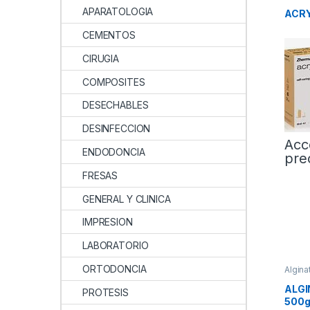
Provis
APARATOLOGIA
ACR
CEMENTOS
CIRUGIA
COMPOSITES
DESECHABLES
DESINFECCION
Acc
ENDODONCIA
pre
FRESAS
GENERAL Y CLINICA
IMPRESION
LABORATORIO
ORTODONCIA
Algina
ALGI
PROTESIS
500g