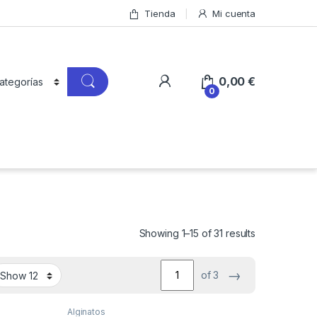
Tienda
Mi cuenta
0,00
€
0
Showing 1–15 of 31 results
→
of 3
Alginatos