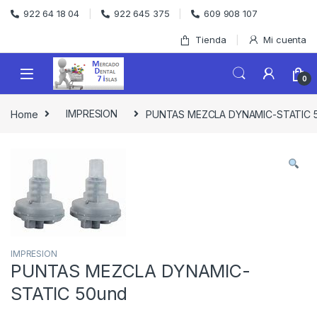
Skip to navigation
Skip to content
922 64 18 04
922 645 375
609 908 107
Tienda
Mi cuenta
0
Home
IMPRESION
PUNTAS MEZCLA DYNAMIC-STATIC 
IMPRESION
PUNTAS MEZCLA DYNAMIC-
STATIC 50und