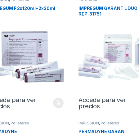
EGUM F 2x120ml+2x20ml
IMPREGUM GARANT L DUO
REP. 31751
eda para ver
Acceda para ver
cios
precios
SION
,
Políeteres
IMPRESION
,
Políeteres
MADYNE
PERMADYNE GARANT