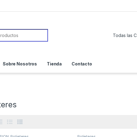
or:
Sobre Nosotros
Tienda
Contacto
teres
SION
,
Políeteres
Políeteres