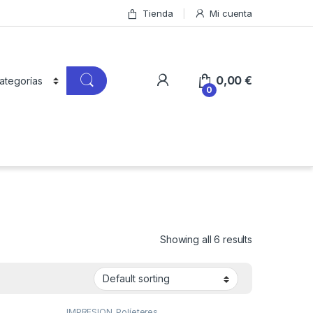
Tienda
Mi cuenta
0,00
€
0
Showing all 6 results
IMPRESION
,
Políeteres