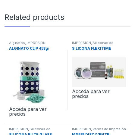
Related products
Alginatos
,
IMPRESION
IMPRESION
,
Siliconas de
Adición
ALGINATO CLIP 453gr
SILICONA FLEXITIME
Acceda para ver
precios
Acceda para ver
precios
IMPRESION
,
Siliconas de
IMPRESION
,
Varios de Impresión
Adición
SILICONA ELITE GLASS
MD535 DISOLVENTE