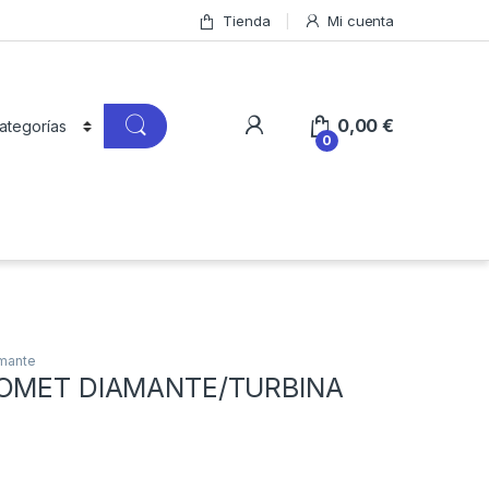
Tienda
Mi cuenta
0,00
€
0
amante
KOMET DIAMANTE/TURBINA