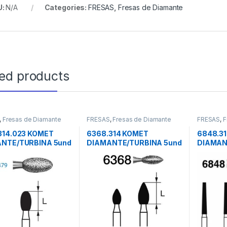
U:
N/A
Categories:
FRESAS
,
Fresas de Diamante
ted products
,
Fresas de Diamante
FRESAS
,
Fresas de Diamante
FRESAS
,
F
314.023 KOMET
6368.314 KOMET
6848.3
NTE/TURBINA 5und
DIAMANTE/TURBINA 5und
DIAMAN