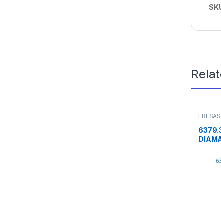
SK
Rela
FRESAS
6379.
DIAMA