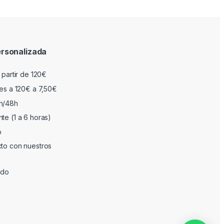
rsonalizada
 partir de 120€
res a 120€ a 7,50€
h/48h
te (1 a 6 horas)
o
cto con nuestros
ado