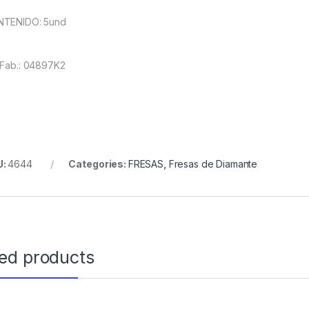
TENIDO: 5und
.Fab.: 04897K2
U:
4644
Categories:
FRESAS
,
Fresas de Diamante
ted products