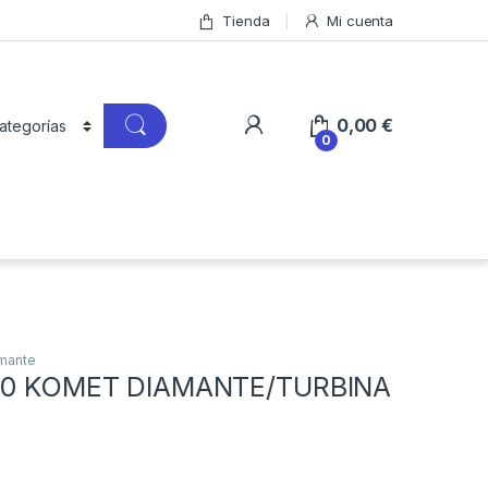
Tienda
Mi cuenta
0,00
€
0
amante
010 KOMET DIAMANTE/TURBINA