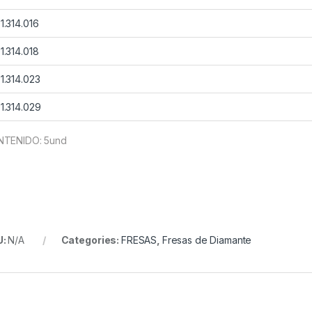
1.314.016
1.314.018
1.314.023
1.314.029
TENIDO: 5und
U:
N/A
Categories:
FRESAS
,
Fresas de Diamante