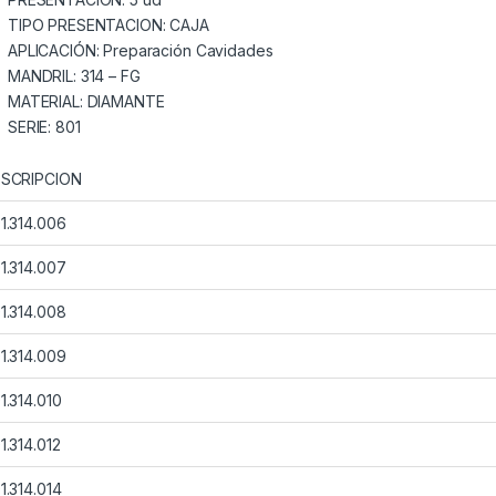
TIPO PRESENTACION: CAJA
APLICACIÓN: Preparación Cavidades
MANDRIL: 314 – FG
MATERIAL: DIAMANTE
SERIE: 801
SCRIPCION
1.314.006
1.314.007
1.314.008
1.314.009
1.314.010
1.314.012
1.314.014