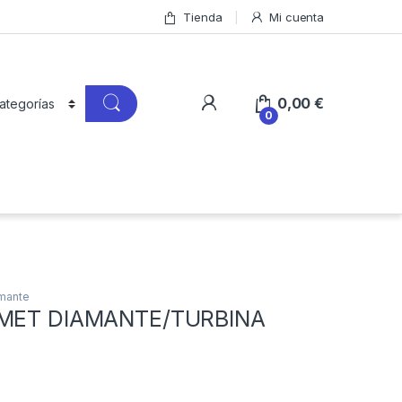
Tienda
Mi cuenta
0,00
€
0
amante
OMET DIAMANTE/TURBINA