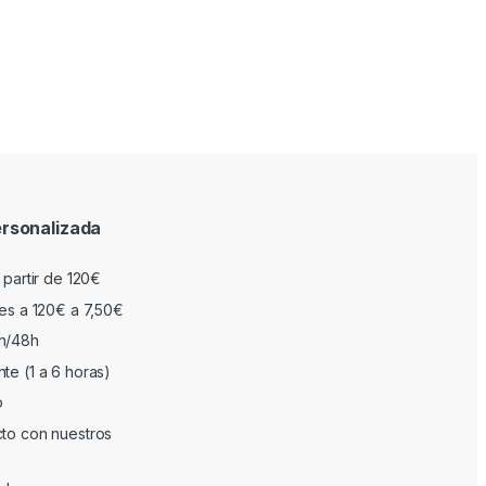
rsonalizada
 partir de 120€
res a 120€ a 7,50€
h/48h
te (1 a 6 horas)
o
cto con nuestros