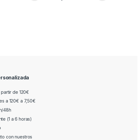
rsonalizada
 partir de 120€
res a 120€ a 7,50€
h/48h
te (1 a 6 horas)
o
cto con nuestros