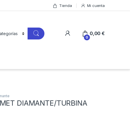
Tienda
Mi cuenta
0,00
€
0
amante
OMET DIAMANTE/TURBINA