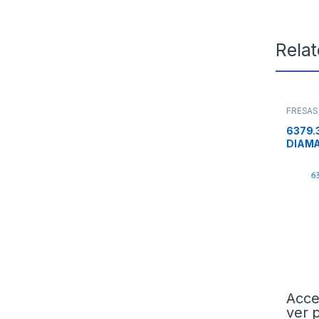
Rela
FRESAS
6379.
DIAMA
Acce
ver 