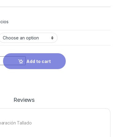
cios
Add to cart
Reviews
aración Tallado