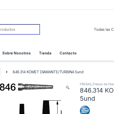
or:
Sobre Nosotros
Tienda
Contacto
846.314 KOMET DIAMANTE/TURBINA 5und
FRESAS
,
Fresas de Di
846.314 K
5und