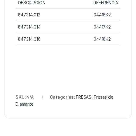
DESCRIPCION
REFERENCIA
847.314.012
04416K2
847.314.014
04417K2
847.314.016
04418K2
SKU:
N/A
Categories:
FRESAS
,
Fresas de
Diamante