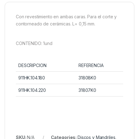
Con revestimiento en ambas caras. Para el corte y
contorneado de cerámicas. L= 0,15 mm.
CONTENIDO: 1und
DESCRIPCION
REFERENCIA
911HK.104.180
31808K0
911HK.104.220
31807K0
SKU:
N/A
Categories:
Discos y Mandriles
,