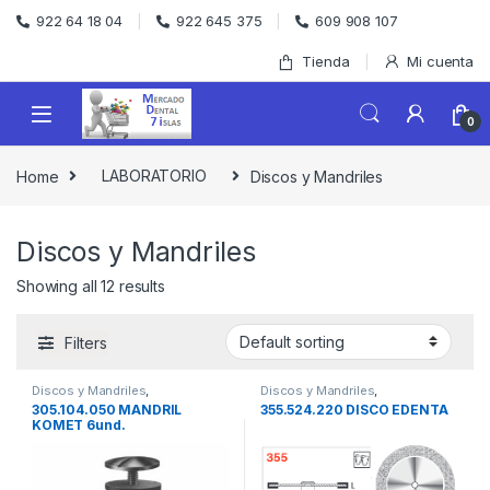
Skip to navigation
Skip to content
922 64 18 04
922 645 375
609 908 107
Tienda
Mi cuenta
0
Home
LABORATORIO
Discos y Mandriles
Discos y Mandriles
Showing all 12 results
Filters
Discos y Mandriles
,
Discos y Mandriles
,
LABORATORIO
LABORATORIO
305.104.050 MANDRIL
355.524.220 DISCO EDENTA
KOMET 6und.